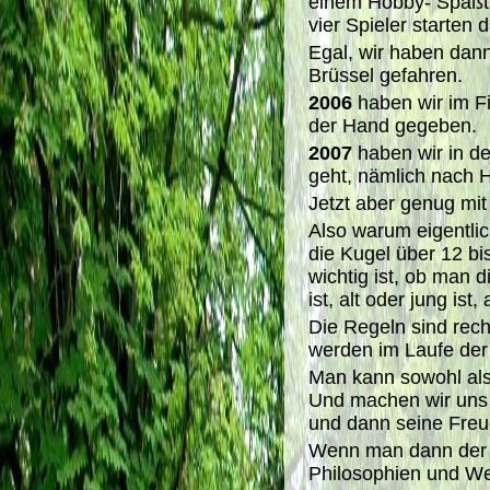
einem Hobby- Spaßtu
vier Spieler starten d
Egal, wir haben dann
Brüssel gefahren.
2006
haben wir im F
der Hand gegeben.
2007
haben wir in d
geht, nämlich nach 
Jetzt aber genug mi
Also warum eigentlic
die Kugel über 12 bis
wichtig ist, ob man 
ist, alt oder jung ist,
Die Regeln sind rech
werden im Laufe der 
Man kann sowohl als 
Und machen wir uns 
und dann seine Freu
Wenn man dann der Su
Philosophien und Wei