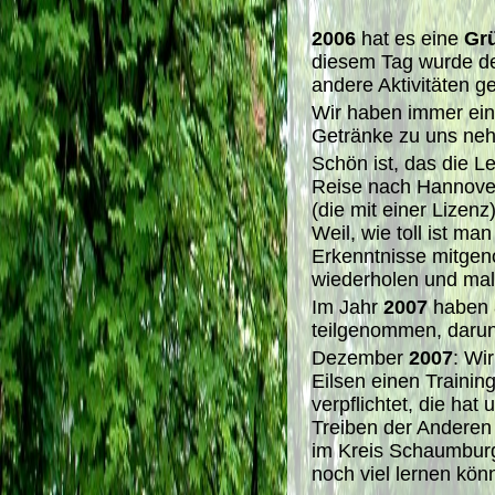
2006
hat es eine
Gr
diesem Tag wurde de
andere Aktivitäten ge
Wir haben immer eine
Getränke zu uns ne
Schön ist, das die L
Reise nach Hannove
(die mit einer Lizenz)
Weil, wie toll ist ma
Erkenntnisse mitgen
wiederholen und mal
Im Jahr
2007
haben 
teilgenommen, darunt
Dezember
2007
: Wi
Eilsen einen Training
verpflichtet, die hat
Treiben der Anderen 
im Kreis Schaumburg 
noch viel lernen kön