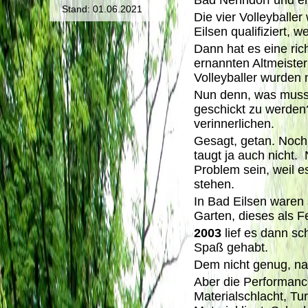
Bad Nenndorf und erm
Stand: 01.06.2021
Die vier Volleyballer
Eilsen qualifiziert, 
Dann hat es eine ric
ernannten Altmeiste
Volleyballer wurden
Nun denn, was muss 
geschickt zu werden?
verinnerlichen.
Gesagt, getan. Noch 
taugt ja auch nicht. 
Problem sein, weil e
stehen.
In Bad Eilsen waren
Garten, dieses als F
2003
lief es dann sc
Spaß gehabt.
Dem nicht genug, nac
Aber die Performanc
Materialschlacht, Tu