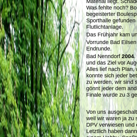
Material liegt. Scha
Was fehlte noch? Bo
begeisterter Boulespi
Sporthalle gefunden
Flutlichtanlage.
Das Frühjahr kam un
Vorrunde Bad Eilsen 
Endrunde.
Bad Nenndorf
2004
.
und das Ziel vor Au
Alles lief nach Plan
konnte sich jeder be
zu werden, wir sind s
gönnt jeder dem and
Finale wurde zu 3 g
Von uns ausgeschalt
weil wir waren ja zu
DPV verwiesen und 
Letztlich haben dann